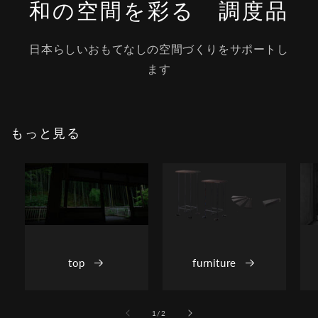
和の空間を彩る 調度品
日本らしいおもてなしの空間づくりをサポートし
ます
もっと見る
top
furniture
の
1
/
2