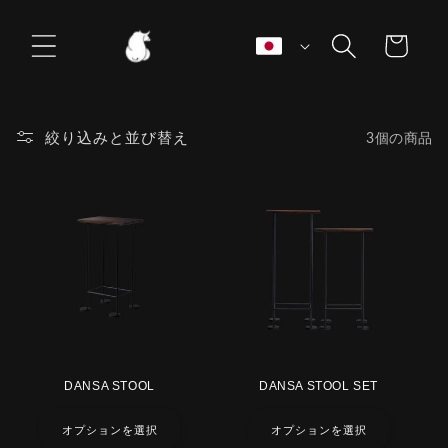
コンテ
カ
ンツに
言
語
進む
ー
日本語
ト
絞り込みと並び替え
3個の商品
DANSA STOOL
DANSA STOOL SET
オプションを選択
オプションを選択