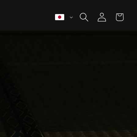
ロ
カ
言
グ
語
ー
イ
ト
日本語
ン